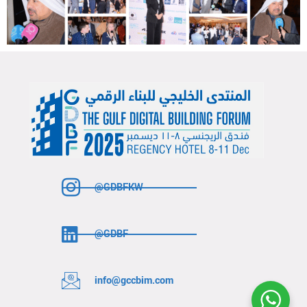
@GDBFKW
@GDBF
info@gccbim.com